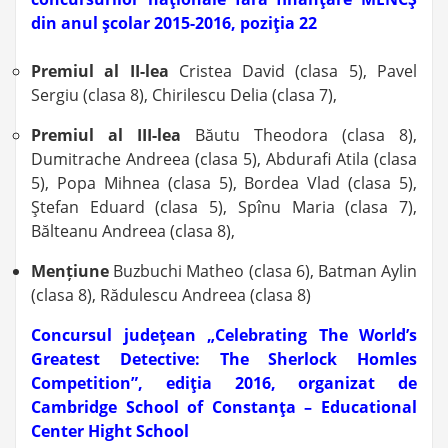
din anul şcolar 2015-2016, poziţia 22
Premiul al II-lea
Cristea David (clasa 5), Pavel
Sergiu (clasa 8), Chirilescu Delia (clasa 7),
Premiul al III-lea
Băutu Theodora (clasa 8),
Dumitrache Andreea (clasa 5), Abdurafi Atila (clasa
5), Popa Mihnea (clasa 5), Bordea Vlad (clasa 5),
Ştefan Eduard (clasa 5), Spînu Maria (clasa 7),
Bălteanu Andreea (clasa 8),
Mențiune
Buzbuchi Matheo (clasa 6), Batman Aylin
(clasa 8), Rădulescu Andreea (clasa 8)
Concursul judeţean „Celebrating The World’s
Greatest Detective: The Sherlock Homles
Competition”, ediţia 2016, organizat de
Cambridge School of Constanţa – Educational
Center Hight School