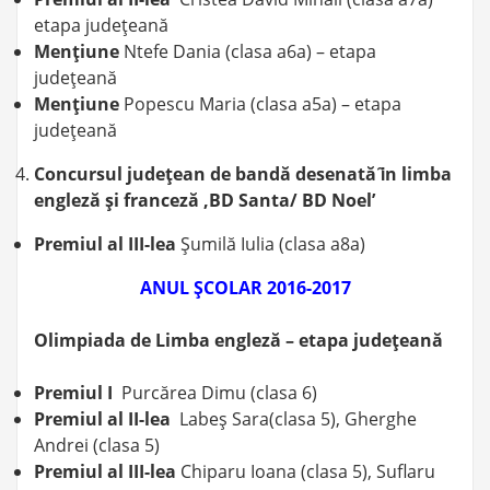
etapa judeţeană
Menţiune
Ntefe Dania (clasa a6a) – etapa
judeţeană
Menţiune
Popescu Maria (clasa a5a) – etapa
judeţeană
Concursul
judeţean de bandă desenată ȋn limba
engleză şi franceză ‚BD Santa/ BD Noel’
Premiul al III-lea
Şumilă Iulia (clasa a8a)
ANUL ŞCOLAR 2016-2017
Olimpiada de Limba engleză – etapa judeţeană
Premiul I
Purcărea Dimu (clasa 6)
Premiul al II-lea
Labeş Sara(clasa 5), Gherghe
Andrei (clasa 5)
Premiul al III-lea
Chiparu Ioana (clasa 5), Suflaru