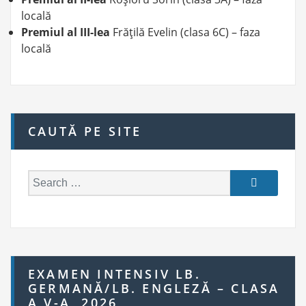
locală
Premiul al III-lea
Frăţilă Evelin (clasa 6C) – faza
locală
CAUTĂ PE SITE
S
e
a
r
c
h
EXAMEN INTENSIV LB.
f
GERMANĂ/LB. ENGLEZĂ – CLASA
o
A V-A, 2026