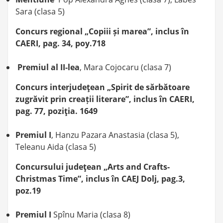
Sara (clasa 5)
Concurs regional „Copiii și marea”, inclus în
CAERI, pag. 34, poy.718
Premiul al II-lea
, Mara Cojocaru (clasa 7)
Concurs interjudeţean „Spirit de sărbătoare
zugrăvit prin creații literare”, inclus în CAERI,
pag. 77, poziţia. 1649
Premiul I
, Hanzu Pazara Anastasia (clasa 5),
Teleanu Aida (clasa 5)
Concursului judeţean „Arts and Crafts-
Christmas Time”, inclus în CAEJ Dolj, pag.3,
poz.19
Premiul I
Spînu Maria (clasa 8)