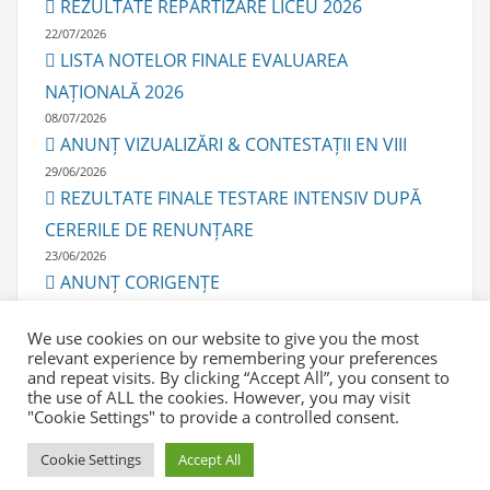
REZULTATE REPARTIZARE LICEU 2026
22/07/2026
LISTA NOTELOR FINALE EVALUAREA
NAȚIONALĂ 2026
08/07/2026
ANUNȚ VIZUALIZĂRI & CONTESTAȚII EN VIII
29/06/2026
REZULTATE FINALE TESTARE INTENSIV DUPĂ
CERERILE DE RENUNȚARE
23/06/2026
ANUNȚ CORIGENȚE
23/06/2026
We use cookies on our website to give you the most
relevant experience by remembering your preferences
and repeat visits. By clicking “Accept All”, you consent to
the use of ALL the cookies. However, you may visit
"Cookie Settings" to provide a controlled consent.
© 2020-2026 Școala Gimnazială Nr.29 "Mihai Viteazul"
Cookie Settings
Accept All
Constanța – Copyright All Rights Reserved