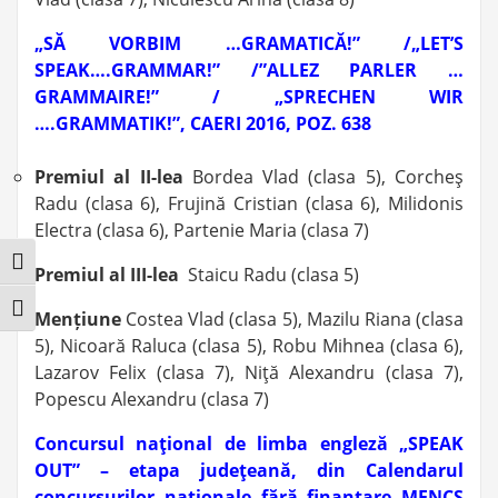
„SĂ VORBIM …GRAMATICĂ!” /„LET’S
SPEAK….GRAMMAR!” /”ALLEZ PARLER …
GRAMMAIRE!” / „SPRECHEN WIR
….GRAMMATIK!”, CAERI 2016, POZ. 638
Premiul al II-lea
Bordea Vlad (clasa 5), Corcheş
Radu (clasa 6), Frujină Cristian (clasa 6), Milidonis
Electra (clasa 6), Partenie Maria (clasa 7)
Toggle High Contrast
Premiul al III-lea
Staicu Radu (clasa 5)
Toggle Font size
Mențiune
Costea Vlad (clasa 5), Mazilu Riana (clasa
5), Nicoară Raluca (clasa 5), Robu Mihnea (clasa 6),
Lazarov Felix (clasa 7), Niţă Alexandru (clasa 7),
Popescu Alexandru (clasa 7)
Concursul naţional de limba engleză „SPEAK
OUT” – etapa judeţeană, din Calendarul
concursurilor naţionale fără finanţare MENCŞ