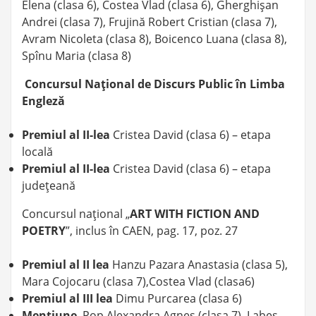
Elena (clasa 6), Costea Vlad (clasa 6), Gherghişan
Andrei (clasa 7), Frujină Robert Cristian (clasa 7),
Avram Nicoleta (clasa 8), Boicenco Luana (clasa 8),
Spînu Maria (clasa 8)
Concursul Naţional de Discurs Public în Limba
Engleză
Premiul al II-lea
Cristea David (clasa 6) – etapa
locală
Premiul al II-lea
Cristea David (clasa 6) – etapa
judeţeană
Concursul naţional „
ART WITH FICTION AND
POETRY
”, inclus în CAEN, pag. 17, poz. 27
Premiul al II lea
Hanzu Pazara Anastasia (clasa 5),
Mara Cojocaru (clasa 7),Costea Vlad (clasa6)
Premiul al III lea
Dimu Purcarea (clasa 6)
Mentiune
Pop Alexandra Agnes (clasa 7), Labes