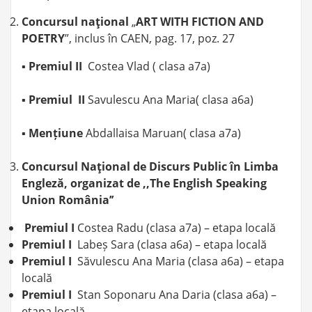
Concursul naţional
„
ART WITH FICTION AND
POETRY
”, inclus în CAEN, pag. 17, poz. 27
▪
Premiul II
Costea Vlad ( clasa a7a)
▪
Premiul II
Savulescu Ana Maria( clasa a6a)
▪
Mențiune
Abdallaisa Maruan( clasa a7a)
Concursul Naţional de Discurs Public în Limba
Engleză, organizat de ‚‚The English Speaking
Union România’’
Premiul I
Costea Radu (clasa a7a) – etapa locală
Premiul I
Labeș Sara (clasa a6a) – etapa locală
Premiul I
Săvulescu Ana Maria (clasa a6a) – etapa
locală
Premiul I
Stan Soponaru Ana Daria (clasa a6a) –
etapa locală