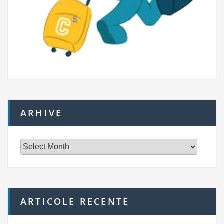
ARHIVE
A
r
h
i
v
e
ARTICOLE RECENTE