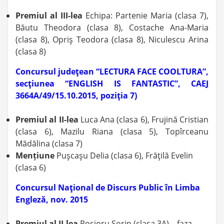
Premiul al III-lea
Echipa: Partenie Maria (clasa 7),
Băutu Theodora (clasa 8), Costache Ana-Maria
(clasa 8), Opriş Teodora (clasa 8), Niculescu Arina
(clasa 8)
Concursul judeţean “LECTURA FACE COOLTURA”,
secţiunea “ENGLISH IS FANTASTIC”, CAEJ
3664A/49/15.10.2015, poziţia 7)
Premiul al II-lea
Luca Ana (clasa 6), Frujină Cristian
(clasa 6), Mazilu Riana (clasa 5), Topîrceanu
Mădălina (clasa 7)
Mențiune
Puşcaşu Delia (clasa 6), Frăţilă Evelin
(clasa 6)
Concursul Naţional de Discurs Public în Limba
Engleză, nov. 2015
Premiul al II-lea
Roşioru Sorin (clasa 3A) – faza