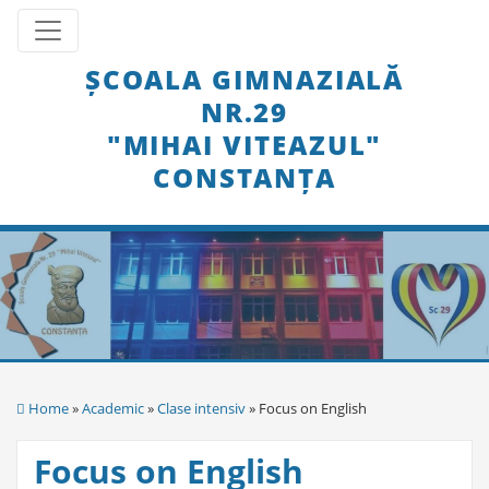
Skip
Toggle navigation
to
content
ȘCOALA GIMNAZIALĂ
NR.29
"MIHAI VITEAZUL"
CONSTANȚA
Home
»
Academic
»
Clase intensiv
» Focus on English
Focus on English