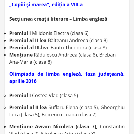
„Copiii şi marea”, ediţia a VIII-a
Secţiunea creaţii literare – Limba engleză
Premiul I
Milidonis Electra (clasa 6)
Premiul al II-lea
Bălteanu Andreea (clasa 8)
Premiul al III-lea
Băutu Theodora (clasa 8)
Mențiune
Rădulescu Andreea (clasa 8), Breban
Ana-Maria (clasa 8)
Olimpiada de limba engleză, faza judeţeană,
aprilie 2016
Premiul I
Costea Vlad (clasa 5)
Premiul al II-lea
Suflaru Elena (clasa 5), Gheorghiu
Luca (clasa 5), Boicenco Luana (clasa 7)
Mențiune Avram Nicoleta (clasa 7),
Constantin
Vlad (clasa 7), Niculescu Arina (clasa 8)