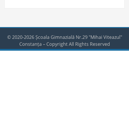
© 2020-2026 Școala Gimnazială Nr.29 "Mihai Viteazul"
Constanța – Copyright All Rights Reserved