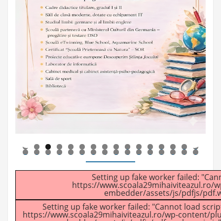
0
1
2
3
4
5
6
7
8
9
0
1
2
3
4
5
6
7
8
9
0
1
2
Setting up fake worker failed: "Cann
https://www.scoala29mihaiviteazul.ro/w
embedder/assets/js/pdfjs/pdf.w
Setting up fake worker failed: "Cannot load script
https://www.scoala29mihaiviteazul.ro/wp-content/plu