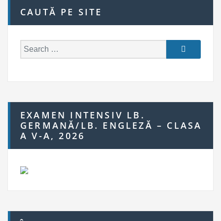
CAUTĂ PE SITE
S
e
a
r
c
h
EXAMEN INTENSIV LB.
f
GERMANĂ/LB. ENGLEZĂ – CLASA
o
A V-A, 2026
r: