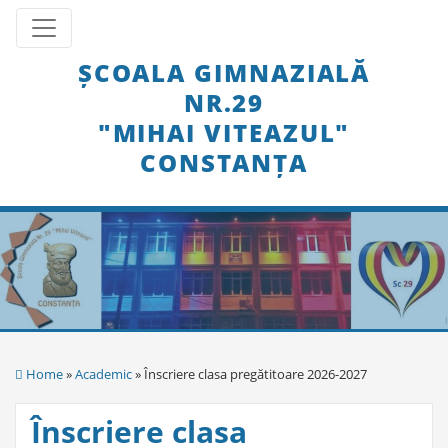
Skip
Toggle navigation
to
content
ȘCOALA GIMNAZIALĂ
NR.29
"MIHAI VITEAZUL"
CONSTANȚA
Home
»
Academic
» Înscriere clasa pregătitoare 2026-2027
Înscriere clasa