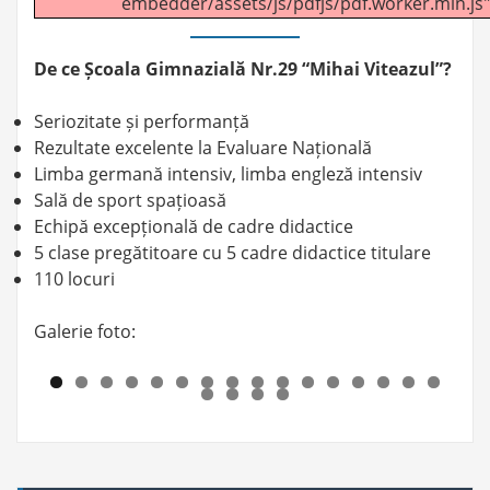
embedder/assets/js/pdfjs/pdf.worker.min.js"
De ce Școala Gimnazială Nr.29 “Mihai Viteazul”?
Seriozitate și performanță
Rezultate excelente la Evaluare Națională
Limba germană intensiv, limba engleză intensiv
Sală de sport spațioasă
Echipă excepțională de cadre didactice
5 clase pregătitoare cu 5 cadre didactice titulare
110 locuri
Galerie foto: