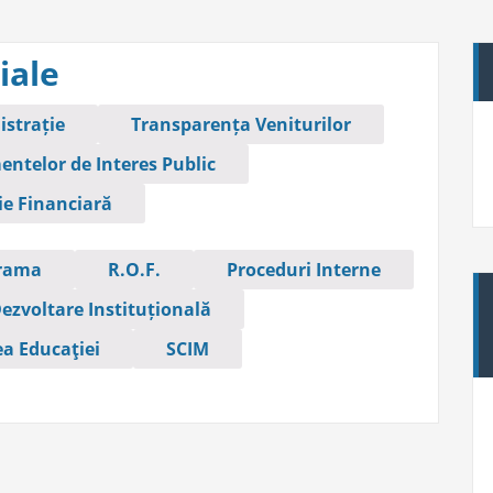
iale
istrație
Transparența Veniturilor
ntelor de Interes Public
ie Financiară
rama
R.O.F.
Proceduri Interne
Dezvoltare Instituțională
ea Educaţiei
SCIM