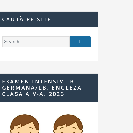
CAUTĂ PE SITE
S
e
a
r
c
h
EXAMEN INTENSIV LB.
f
GERMANĂ/LB. ENGLEZĂ –
o
CLASA A V-A, 2026
r: