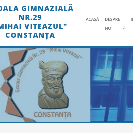
Skip
OALA GIMNAZIALĂ
to
NR.29
content
ACASĂ
DESPRE
I
MIHAI VITEAZUL"
NOI
CONSTANȚA