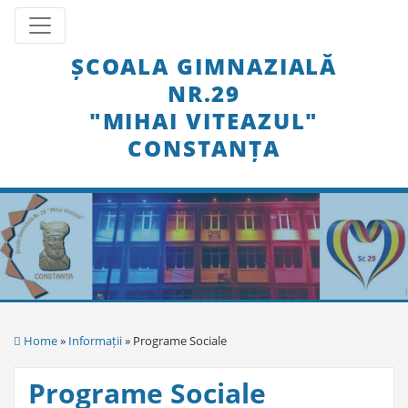
Skip
Toggle navigation
to
content
ȘCOALA GIMNAZIALĂ
NR.29
"MIHAI VITEAZUL"
CONSTANȚA
Home
»
Informații
» Programe Sociale
Programe Sociale