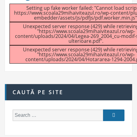
Setting up fake worker failed: "Cannot load script
https://www.scoala29mihaiviteazul.ro/wp-content/plu
embedder/assets/js/pdfjs/pdf.worker.min.js"
Unexpected server response (429) while retrievi
"https://www.scoala29mihaiviteazul.ro/wp-
content/uploads/2024/04/Legea-269_2004_cu-modif-
ulterioare.pdf".
Unexpected server response (429) while retrievi
"https://www.scoala29mihaiviteazul.ro/wp-
content/uploads/2024/04/Hotararea-1294-2004.p
CAUTĂ PE SITE
S
e
a
r