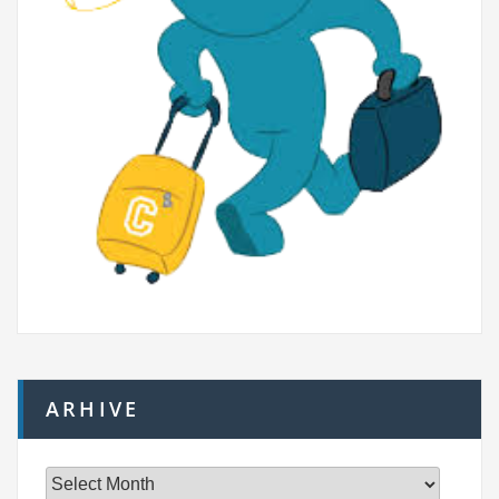
ARHIVE
A
r