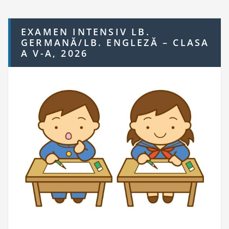
c
h
EXAMEN INTENSIV LB.
f
GERMANĂ/LB. ENGLEZĂ – CLASA
o
A V-A, 2026
r: