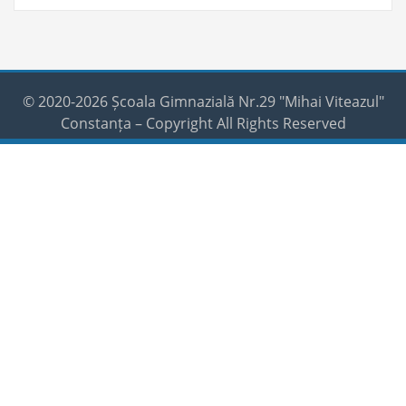
© 2020-2026 Școala Gimnazială Nr.29 "Mihai Viteazul"
Constanța – Copyright All Rights Reserved