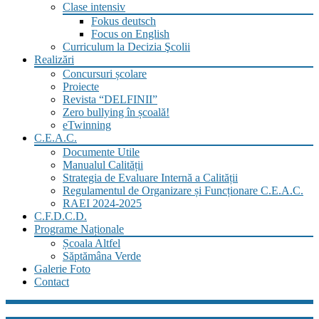
Clase intensiv
Fokus deutsch
Focus on English
Curriculum la Decizia Şcolii
Realizări
Concursuri școlare
Proiecte
Revista “DELFINII”
Zero bullying în școală!
eTwinning
C.E.A.C.
Documente Utile
Manualul Calității
Strategia de Evaluare Internă a Calității
Regulamentul de Organizare și Funcționare C.E.A.C.
RAEI 2024-2025
C.F.D.C.D.
Programe Naționale
Școala Altfel
Săptămâna Verde
Galerie Foto
Contact