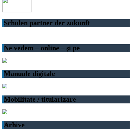
Schulen partner der zukunft
Ne vedem – online – şi pe
Manuale digitale
Mobilitate / titularizare
Arhive