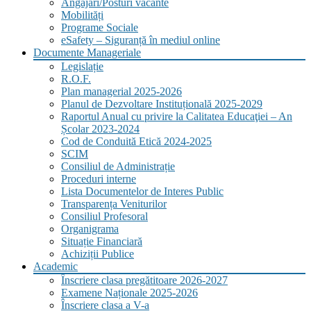
Angajări/Posturi vacante
Mobilități
Programe Sociale
eSafety – Siguranță în mediul online
Documente Manageriale
Legislație
R.O.F.
Plan managerial 2025-2026
Planul de Dezvoltare Instituțională 2025-2029
Raportul Anual cu privire la Calitatea Educaţiei – An
Școlar 2023-2024
Cod de Conduită Etică 2024-2025
SCIM
Consiliul de Administrație
Proceduri interne
Lista Documentelor de Interes Public
Transparența Veniturilor
Consiliul Profesoral
Organigrama
Situație Financiară
Achiziții Publice
Academic
Înscriere clasa pregătitoare 2026-2027
Examene Naționale 2025-2026
Înscriere clasa a V-a