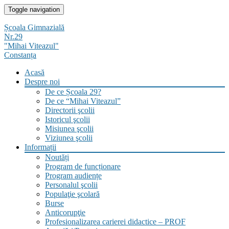
Skip
Toggle navigation
to
content
Școala Gimnazială
Nr.29
"Mihai Viteazul"
Constanța
Acasă
Despre noi
De ce Școala 29?
De ce “Mihai Viteazul”
Directorii şcolii
Istoricul şcolii
Misiunea şcolii
Viziunea şcolii
Informații
Noutăți
Program de funcționare
Program audiențe
Personalul şcolii
Populaţie şcolară
Burse
Anticorupţie
Profesionalizarea carierei didactice – PROF