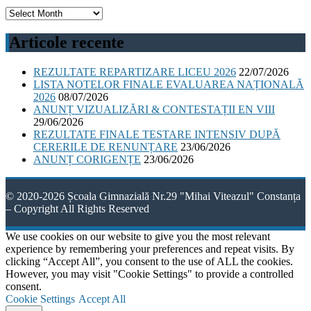
Arhive
Articole recente
REZULTATE REPARTIZARE LICEU 2026
22/07/2026
LISTA NOTELOR FINALE EVALUAREA NAȚIONALĂ
2026
08/07/2026
ANUNȚ VIZUALIZĂRI & CONTESTAȚII EN VIII
29/06/2026
REZULTATE FINALE TESTARE INTENSIV DUPĂ
CERERILE DE RENUNȚARE
23/06/2026
ANUNȚ CORIGENȚE
23/06/2026
© 2020-2026 Școala Gimnazială Nr.29 "Mihai Viteazul" Constanța
– Copyright All Rights Reserved
We use cookies on our website to give you the most relevant
experience by remembering your preferences and repeat visits. By
clicking “Accept All”, you consent to the use of ALL the cookies.
However, you may visit "Cookie Settings" to provide a controlled
consent.
Cookie Settings
Accept All