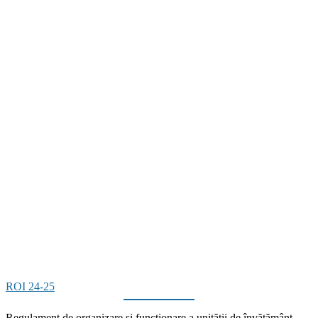
ROI 24-25
Regulament de organizare și funcționare a unității de învățământ