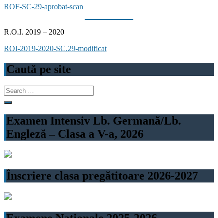
ROF-SC-29-aprobat-scan
R.O.I. 2019 – 2020
ROI-2019-2020-SC.29-modificat
Caută pe site
Search
for:
Examen Intensiv Lb. Germană/Lb.
Engleză – Clasa a V-a, 2026
Înscriere clasa pregătitoare 2026-2027