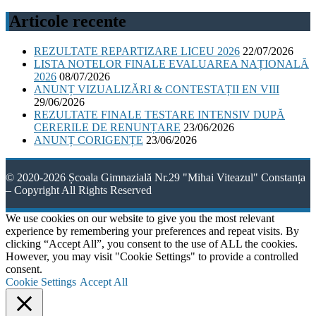
Articole recente
REZULTATE REPARTIZARE LICEU 2026
22/07/2026
LISTA NOTELOR FINALE EVALUAREA NAȚIONALĂ
2026
08/07/2026
ANUNȚ VIZUALIZĂRI & CONTESTAȚII EN VIII
29/06/2026
REZULTATE FINALE TESTARE INTENSIV DUPĂ
CERERILE DE RENUNȚARE
23/06/2026
ANUNȚ CORIGENȚE
23/06/2026
© 2020-2026 Școala Gimnazială Nr.29 "Mihai Viteazul" Constanța
– Copyright All Rights Reserved
We use cookies on our website to give you the most relevant
experience by remembering your preferences and repeat visits. By
clicking “Accept All”, you consent to the use of ALL the cookies.
However, you may visit "Cookie Settings" to provide a controlled
consent.
Cookie Settings
Accept All