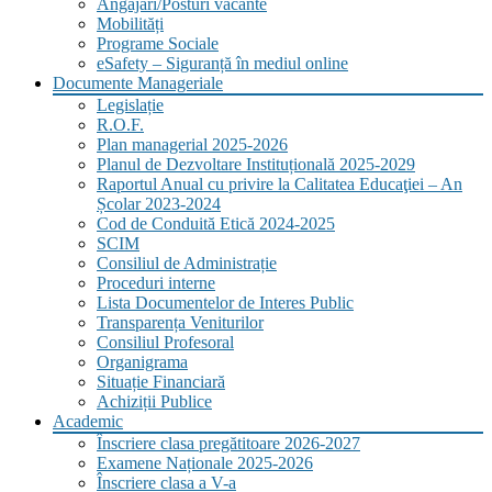
Angajări/Posturi vacante
Mobilități
Programe Sociale
eSafety – Siguranță în mediul online
Documente Manageriale
Legislație
R.O.F.
Plan managerial 2025-2026
Planul de Dezvoltare Instituțională 2025-2029
Raportul Anual cu privire la Calitatea Educaţiei – An
Școlar 2023-2024
Cod de Conduită Etică 2024-2025
SCIM
Consiliul de Administrație
Proceduri interne
Lista Documentelor de Interes Public
Transparența Veniturilor
Consiliul Profesoral
Organigrama
Situație Financiară
Achiziții Publice
Academic
Înscriere clasa pregătitoare 2026-2027
Examene Naționale 2025-2026
Înscriere clasa a V-a