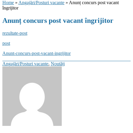
Home
»
Angajări/Posturi vacante
» Anunț concurs post vacant
îngrijitor
Anunț concurs post vacant îngrijitor
rezultate-post
post
Anunt-concurs-post-vacant-ingrijitor
Categories
Angajări/Posturi vacante
,
Noutăți