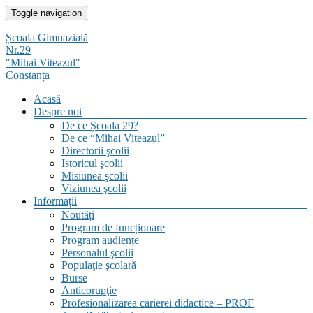
Skip
Toggle navigation
to
content
Școala Gimnazială
Nr.29
"Mihai Viteazul"
Constanța
Acasă
Despre noi
De ce Școala 29?
De ce “Mihai Viteazul”
Directorii şcolii
Istoricul şcolii
Misiunea şcolii
Viziunea şcolii
Informații
Noutăți
Program de funcționare
Program audiențe
Personalul şcolii
Populaţie şcolară
Burse
Anticorupţie
Profesionalizarea carierei didactice – PROF