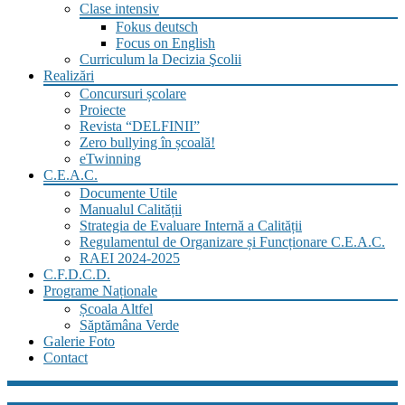
Clase intensiv
Fokus deutsch
Focus on English
Curriculum la Decizia Şcolii
Realizări
Concursuri școlare
Proiecte
Revista “DELFINII”
Zero bullying în școală!
eTwinning
C.E.A.C.
Documente Utile
Manualul Calității
Strategia de Evaluare Internă a Calității
Regulamentul de Organizare și Funcționare C.E.A.C.
RAEI 2024-2025
C.F.D.C.D.
Programe Naționale
Școala Altfel
Săptămâna Verde
Galerie Foto
Contact