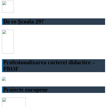
De ce Școala 29?
Profesionalizarea carierei didactice –
PROF
Proiecte europene