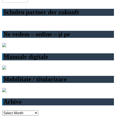
Schulen partner der zukunft
Ne vedem – online – şi pe
Manuale digitale
Mobilitate / titularizare
Arhive
Arhive