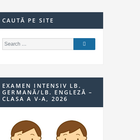
CAUTĂ PE SITE
S
e
a
r
c
h
EXAMEN INTENSIV LB.
f
GERMANĂ/LB. ENGLEZĂ –
o
CLASA A V-A, 2026
r: