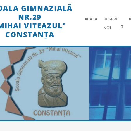
Skip
OALA GIMNAZIALĂ
to
NR.29
content
ACASĂ
DESPRE
I
MIHAI VITEAZUL"
NOI
CONSTANȚA