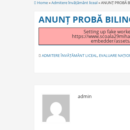
Home
»
Admitere învățământ liceal
» ANUNȚ PROBĂ B
ANUNȚ PROBĂ BILIN
Setting up fake worker
https://www.scoala29mihai
embedder/assets/j
C
ADMITERE ÎNVĂȚĂMÂNT LICEAL
,
EVALUARE NAȚION
A
T
E
G
O
R
I
admin
E
S