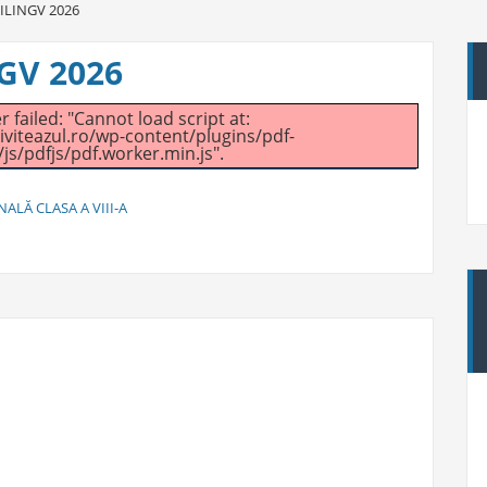
ILINGV 2026
GV 2026
 failed: "Cannot load script at:
viteazul.ro/wp-content/plugins/pdf-
s/pdfjs/pdf.worker.min.js".
ALĂ CLASA A VIII-A