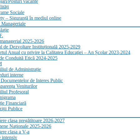
ări/Posturi vacante
ități
rame Sociale
ty – Siguranță în mediul online
 Manageriale
lație
F.
 managerial 2025-2026
l de Dezvoltare Instituțională 2025-2029
tul Anual cu privire la Calitatea Educaţiei – An Școlar 2023-2024
de Conduită Etică 2024-2025
M
liul de Administrație
duri interne
 Documentelor de Interes Public
parența Veniturilor
liul Profesoral
nigrama
ție Financiară
iții Publice
iere clasa pregătitoare 2026-2027
ene Naționale 2025-2026
iere clasa a V-a
 intensiv