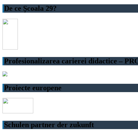
De ce Școala 29?
Profesionalizarea carierei didactice – P
Proiecte europene
Schulen partner der zukunft