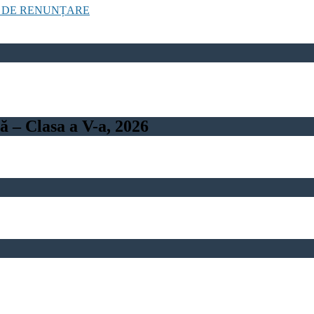
E DE RENUNȚARE
 – Clasa a V-a, 2026