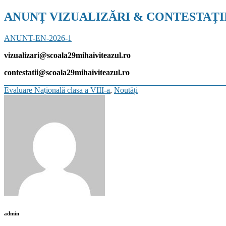
ANUNȚ VIZUALIZĂRI & CONTESTAȚII 
ANUNT-EN-2026-1
vizualizari@scoala29mihaiviteazul.ro
contestatii@scoala29mihaiviteazul.ro
Categories
Evaluare Națională clasa a VIII-a
,
Noutăți
admin