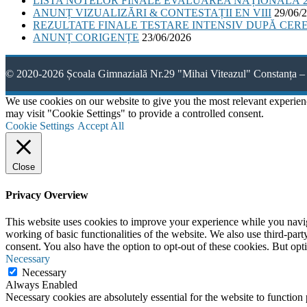
LISTA NOTELOR FINALE EVALUAREA NAȚIONALĂ 2
ANUNȚ VIZUALIZĂRI & CONTESTAȚII EN VIII
29/06/
REZULTATE FINALE TESTARE INTENSIV DUPĂ CER
ANUNȚ CORIGENȚE
23/06/2026
© 2020-2026 Școala Gimnazială Nr.29 "Mihai Viteazul" Constanța – 
We use cookies on our website to give you the most relevant experien
may visit "Cookie Settings" to provide a controlled consent.
Cookie Settings
Accept All
Close
Privacy Overview
This website uses cookies to improve your experience while you navigat
working of basic functionalities of the website. We also use third-pa
consent. You also have the option to opt-out of these cookies. But op
Necessary
Necessary
Always Enabled
Necessary cookies are absolutely essential for the website to function