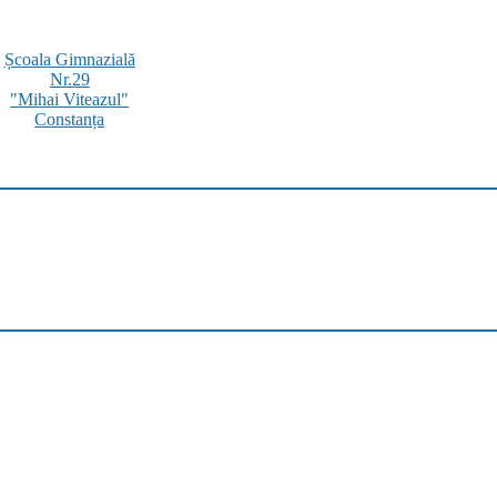
Școala Gimnazială
Nr.29
"Mihai Viteazul"
Constanța