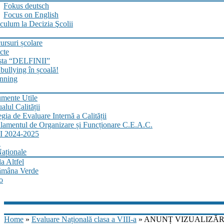
Fokus deutsch
Focus on English
culum la Decizia Şcolii
rsuri școlare
cte
sta “DELFINII”
bullying în școală!
nning
mente Utile
lul Calității
egia de Evaluare Internă a Calității
lamentul de Organizare și Funcționare C.E.A.C.
 2024-2025
.
aționale
a Altfel
ămâna Verde
o
Home
»
Evaluare Națională clasa a VIII-a
» ANUNȚ VIZUALIZĂRI