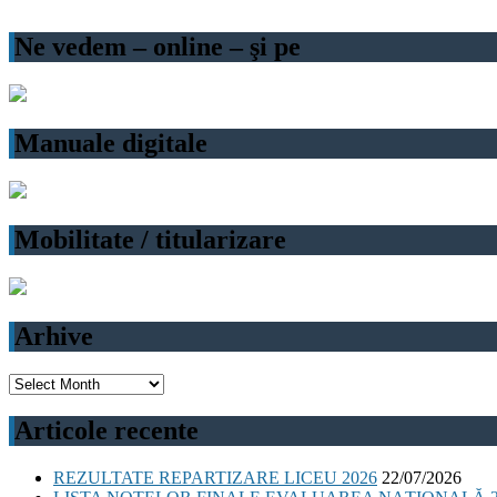
Ne vedem – online – şi pe
Manuale digitale
Mobilitate / titularizare
Arhive
Arhive
Articole recente
REZULTATE REPARTIZARE LICEU 2026
22/07/2026