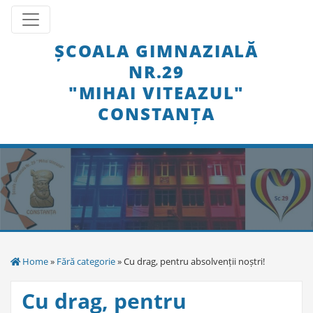
Skip
Toggle navigation
to
content
ȘCOALA GIMNAZIALĂ
NR.29
"MIHAI VITEAZUL"
CONSTANȚA
Home
»
Fără categorie
» Cu drag, pentru absolvenții noștri!
Cu drag, pentru