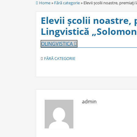
Home
»
Fără categorie
» Elevii școlii noastre, premiaţ
Elevii școlii noastre
Lingvistică „Solomo
OLINGVISTICA
C
FĂRĂ CATEGORIE
A
T
E
G
O
R
I
admin
E
S