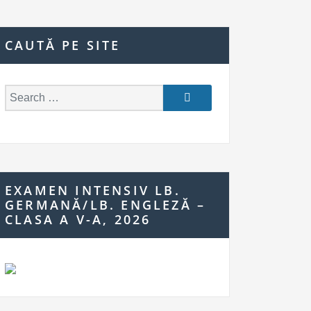
CAUTĂ PE SITE
S
e
a
r
c
h
EXAMEN INTENSIV LB.
f
GERMANĂ/LB. ENGLEZĂ –
o
CLASA A V-A, 2026
r: