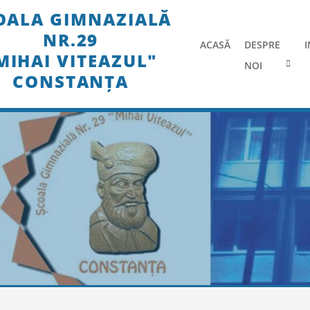
Skip
OALA GIMNAZIALĂ
to
NR.29
content
ACASĂ
DESPRE
I
MIHAI VITEAZUL"
NOI
CONSTANȚA