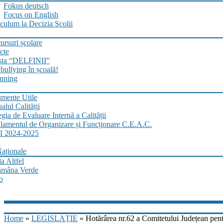
Fokus deutsch
Focus on English
culum la Decizia Şcolii
rsuri școlare
cte
sta “DELFINII”
bullying în școală!
nning
mente Utile
lul Calității
egia de Evaluare Internă a Calității
lamentul de Organizare și Funcționare C.E.A.C.
 2024-2025
.
aționale
a Altfel
ămâna Verde
o
Home
»
LEGISLAȚIE
» Hotărârea nr.62 a Comitetului Județean pentr