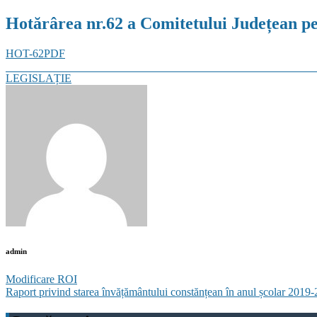
Hotărârea nr.62 a Comitetului Județean pen
HOT-62PDF
Categories
LEGISLAȚIE
admin
Post
Modificare ROI
Raport privind starea învățământului constănțean în anul școlar 2019
navigation