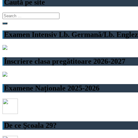
Caută pe site
Search
for:
Examen Intensiv Lb. Germană/Lb. Engleză
Înscriere clasa pregătitoare 2026-2027
Examene Naționale 2025-2026
De ce Școala 29?