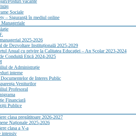
ări/Posturi vacante
ități
rame Sociale
ty – Siguranță în mediul online
 Manageriale
lație
F.
 managerial 2025-2026
l de Dezvoltare Instituțională 2025-2029
tul Anual cu privire la Calitatea Educaţiei – An Școlar 2023-2024
de Conduită Etică 2024-2025
M
liul de Administrație
duri interne
 Documentelor de Interes Public
parența Veniturilor
liul Profesoral
nigrama
ție Financiară
iții Publice
iere clasa pregătitoare 2026-2027
ene Naționale 2025-2026
iere clasa a V-a
 intensiv