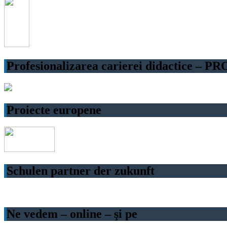
Profesionalizarea carierei didactice – P
Proiecte europene
Schulen partner der zukunft
Ne vedem – online – şi pe