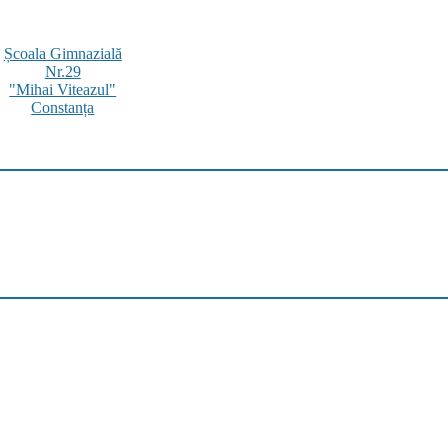
Școala Gimnazială
Nr.29
"Mihai Viteazul"
Constanța