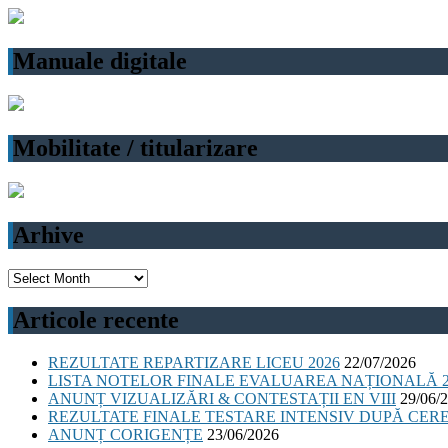
Manuale digitale
Mobilitate / titularizare
Arhive
Arhive
Articole recente
REZULTATE REPARTIZARE LICEU 2026
22/07/2026
LISTA NOTELOR FINALE EVALUAREA NAȚIONALĂ 2
ANUNȚ VIZUALIZĂRI & CONTESTAȚII EN VIII
29/06/
REZULTATE FINALE TESTARE INTENSIV DUPĂ CER
ANUNȚ CORIGENȚE
23/06/2026