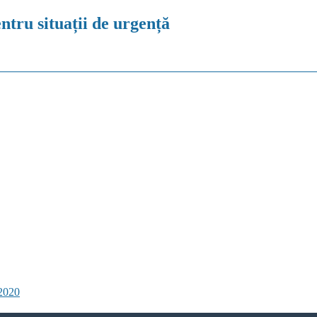
tru situații de urgență
-2020