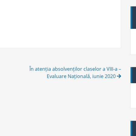
În atenția absolvenților claselor a VIII-a –
Evaluare Națională, iunie 2020
A
r
h
i
v
e