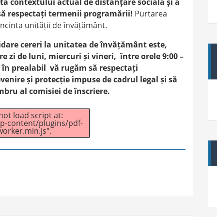
ă contextului actual de distanțare socială și a
să respectați termenii programării!
Purtarea
incinta unității de învățământ.
dare cereri la unitatea de învățământ este,
 zi de luni, miercuri și vineri, între orele 9:00 –
 în prealabil vă rugăm să respectați
enire și protecție impuse de cadrul legal și să
bru al comisiei de înscriere.
ot load script at:
p-content/plugins/pdf-
orker.min.js".