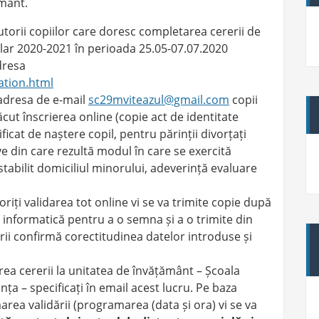
ământ.
tutorii copiilor care doresc completarea cererii de
colar 2020-2021 în perioada 25.05-07.07.2020
dresa
ration.html
 adresa de e-mail
sc29mviteazul@gmail.com
copii
cut înscrierea online (copie act de identitate
ficat de naștere copil, pentru părinții divorțați
ve din care rezultă modul în care se exercită
stabilit domiciliul minorului, adeverință evaluare
iți validarea tot online vi se va trimite copie după
 informatică pentru a o semna și a o trimite din
i confirmă corectitudinea datelor introduse și
ea cererii la unitatea de învățământ – Școala
ța – specificați în email acest lucru. Pe baza
area validării (programarea (data și ora) vi se va