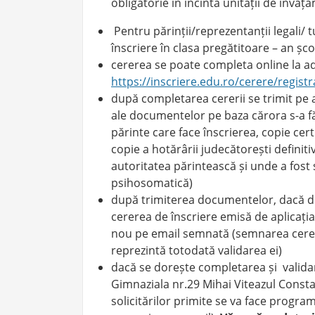
obligatorie în incinta unității de învăț
Pentru părinții/reprezentanții legali/ 
înscriere în clasa pregătitoare – an ș
cererea se poate completa online la a
https://inscriere.edu.ro/cerere/regist
după completarea cererii se trimit pe
ale documentelor pe baza cărora s-a fă
părinte care face înscrierea, copie certi
copie a hotărârii judecătorești definiti
autoritatea părintească și unde a fost 
psihosomatică)
după trimiterea documentelor, dacă dor
cererea de înscriere emisă de aplicația
nou pe email semnată (semnarea cereri
reprezintă totodată validarea ei)
dacă se dorește completarea și validar
Gimnaziala nr.29 Mihai Viteazul Constan
solicitărilor primite se va face program