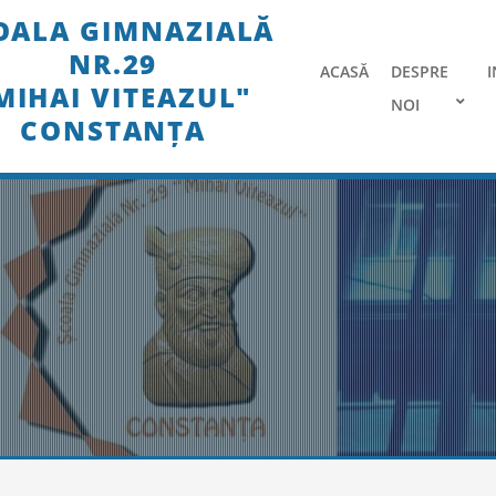
Skip
OALA GIMNAZIALĂ
to
NR.29
content
ACASĂ
DESPRE
I
MIHAI VITEAZUL"
NOI
CONSTANȚA