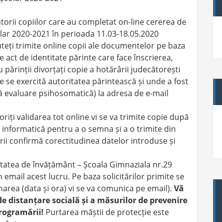
utorii copiilor care au completat on-line cererea de
colar 2020-2021 în perioada 11.03-18.05.2020
puteți trimite online copii ale documentelor pe baza
e act de identitate părinte care face înscrierea,
u părinții divorțați copie a hotărârii judecătorești
re se exercită autoritatea părintească și unde a fost
ță evaluare psihosomatică) la adresa de e-mail
iți validarea tot online vi se va trimite copie după
 informatică pentru a o semna și a o trimite din
i confirmă corectitudinea datelor introduse și
nitatea de învățământ – Școala Gimnaziala nr.29
n email acest lucru. Pe baza solicitărilor primite se
area (data și ora) vi se va comunica pe email).
Vă
e distanțare socială și a măsurilor de prevenire
programării!
Purtarea măștii de protecție este