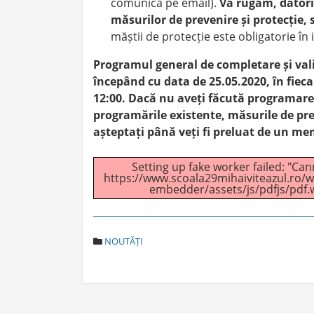
comunica pe email).
Vă rugăm, datorit
măsurilor de prevenire și protecție, 
măștii de protecție este obligatorie în 
Programul general de completare și vali
începând cu data de 25.05.2020, în fiecare
12:00. Dacă nu aveți făcută programare
programările existente, măsurile de prev
așteptați până veți fi preluat de un mem
Setting up fake worker failed: "Cann
https://www.scoala29mihaiviteazul.ro/w
embedder/assets/js/pdfjs/pdf.w
C
NOUTĂȚI
A
T
E
G
O