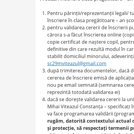
Pentru părinții/reprezentanții legali/ t
înscriere în clasa pregătitoare – an ș
pentru validarea cererii de înscrierii 
cărora s-a făcut înscrierea online (copi
copie certificat de naștere copil, pentr
definitive din care rezultă modul în ca
stabilit domiciliul minorului, adeverin
sc29mviteazul@gmail.com
după trimiterea documentelor, dacă dor
cererea de înscriere emisă de aplicația
nou pe email semnată (semnarea cereri
reprezintă totodată validarea ei)
dacă se dorește validarea cererii la u
Mihai Viteazul Constanța – specificați î
va face programarea validării (program
rugăm, datorită contextului actual d
și protecție, să respectați termenii 