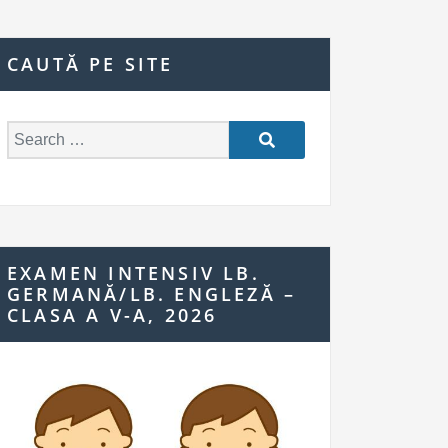
CAUTĂ PE SITE
S
e
a
r
c
h
EXAMEN INTENSIV LB.
f
GERMANĂ/LB. ENGLEZĂ –
o
CLASA A V-A, 2026
r: