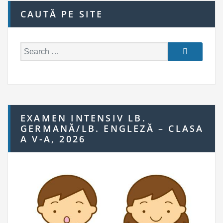
CAUTĂ PE SITE
S
e
a
r
c
h
EXAMEN INTENSIV LB.
f
GERMANĂ/LB. ENGLEZĂ – CLASA
o
A V-A, 2026
r: