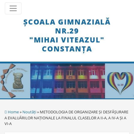
Skip
Toggle navigation
to
content
ȘCOALA GIMNAZIALĂ
NR.29
"MIHAI VITEAZUL"
CONSTANȚA
Home
»
Noutăți
» METODOLOGIA DE ORGANIZARE ȘI DESFĂȘURARE
A EVALUĂRILOR NAȚIONALE LA FINALUL CLASELOR A II-A, A IV-A ȘI A
VI-A