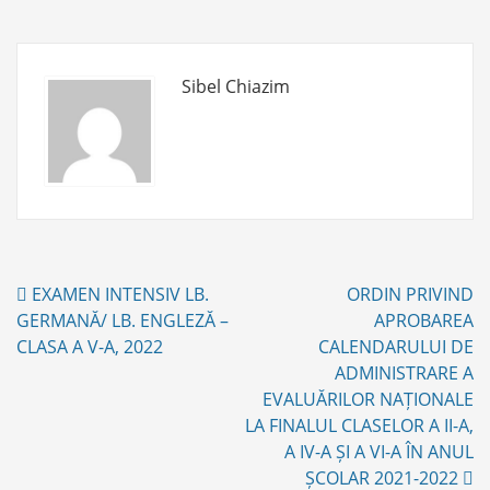
G
O
R
I
Sibel Chiazim
E
S
Post
EXAMEN INTENSIV LB.
ORDIN PRIVIND
navigation
GERMANĂ/ LB. ENGLEZĂ –
APROBAREA
CLASA A V-A, 2022
CALENDARULUI DE
ADMINISTRARE A
EVALUĂRILOR NAȚIONALE
LA FINALUL CLASELOR A II-A,
A IV-A ȘI A VI-A ÎN ANUL
ȘCOLAR 2021-2022