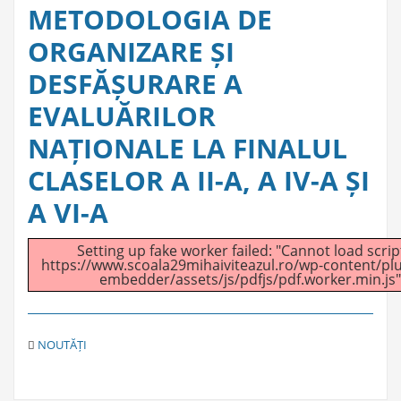
METODOLOGIA DE
ORGANIZARE ȘI
DESFĂȘURARE A
EVALUĂRILOR
NAȚIONALE LA FINALUL
CLASELOR A II-A, A IV-A ȘI
A VI-A
Setting up fake worker failed: "Cannot load script
https://www.scoala29mihaiviteazul.ro/wp-content/plu
embedder/assets/js/pdfjs/pdf.worker.min.js"
C
NOUTĂȚI
A
T
E