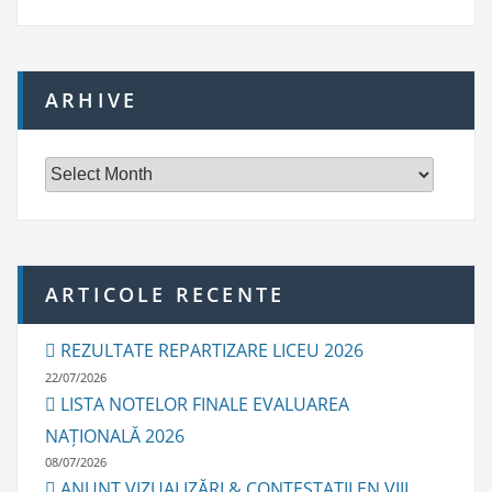
ARHIVE
A
r
h
i
v
e
ARTICOLE RECENTE
REZULTATE REPARTIZARE LICEU 2026
22/07/2026
LISTA NOTELOR FINALE EVALUAREA
NAȚIONALĂ 2026
08/07/2026
ANUNȚ VIZUALIZĂRI & CONTESTAȚII EN VIII