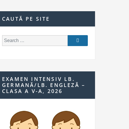
CAUTĂ PE SITE
S
e
a
r
c
h
EXAMEN INTENSIV LB.
f
GERMANĂ/LB. ENGLEZĂ –
o
CLASA A V-A, 2026
r: