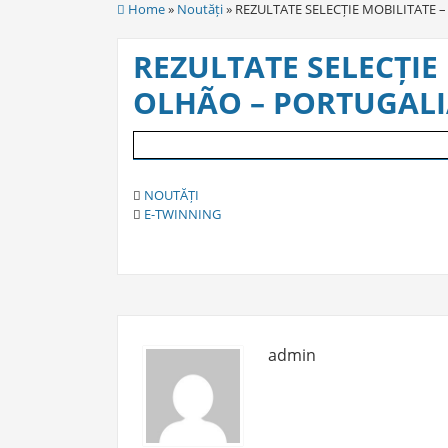
Home
»
Noutăți
» REZULTATE SELECȚIE MOBILITATE –
REZULTATE SELECȚIE 
OLHÃO – PORTUGALI
C
NOUTĂȚI
A
T
E-TWINNING
T
A
E
G
G
S
O
R
I
E
admin
S