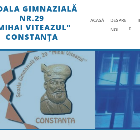
Skip
OALA GIMNAZIALĂ
to
NR.29
content
ACASĂ
DESPRE
I
MIHAI VITEAZUL"
NOI
CONSTANȚA