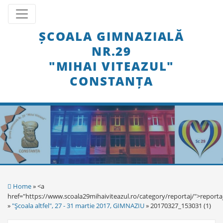
Skip
Toggle navigation
to
content
ȘCOALA GIMNAZIALĂ
NR.29
"MIHAI VITEAZUL"
CONSTANȚA
Home
» <a
href="https://www.scoala29mihaiviteazul.ro/category/reportaj/">reporta
»
"Şcoala altfel", 27 - 31 martie 2017, GIMNAZIU
» 20170327_153031 (1)