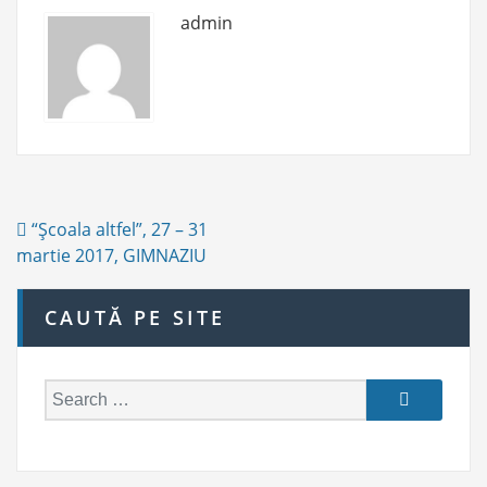
admin
Post
“Şcoala altfel”, 27 – 31
navigation
martie 2017, GIMNAZIU
CAUTĂ PE SITE
S
e
a
r