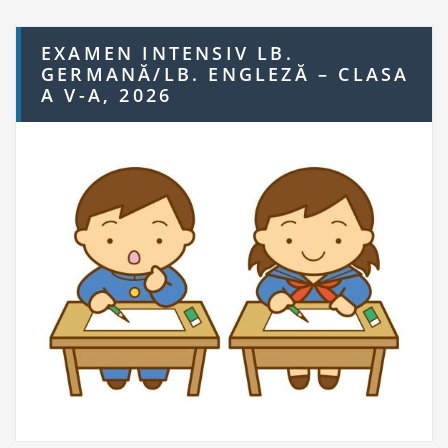
c
h
EXAMEN INTENSIV LB.
f
GERMANĂ/LB. ENGLEZĂ – CLASA
o
A V-A, 2026
r: