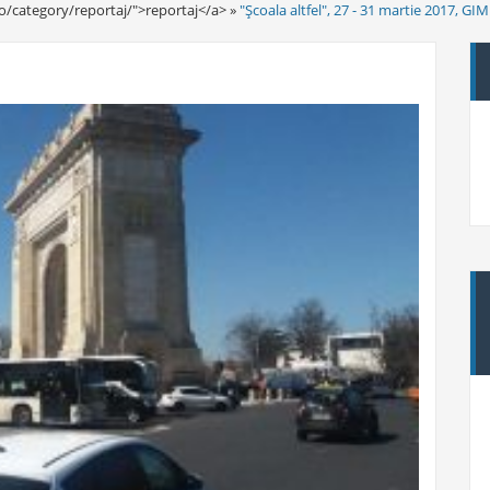
o/category/reportaj/">reportaj</a> »
"Şcoala altfel", 27 - 31 martie 2017, G