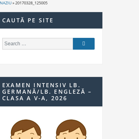
IMNAZIU
» 20170328_125005
CAUTĂ PE SITE
S
e
a
r
c
h
EXAMEN INTENSIV LB.
f
GERMANĂ/LB. ENGLEZĂ –
o
CLASA A V-A, 2026
r: