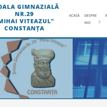
Skip
OALA GIMNAZIALĂ
to
NR.29
content
ACASĂ
DESPRE
I
MIHAI VITEAZUL"
NOI
CONSTANȚA