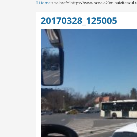
Home
» <a href="https://www.scoala29mihaiviteazul.r
20170328_125005