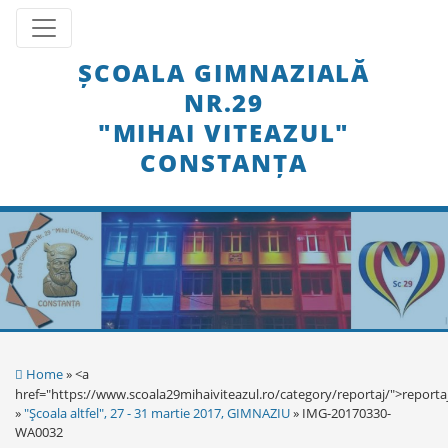
Skip
Toggle navigation
to
content
ȘCOALA GIMNAZIALĂ
NR.29
"MIHAI VITEAZUL"
CONSTANȚA
Home
» <a
href="https://www.scoala29mihaiviteazul.ro/category/reportaj/">reporta
»
"Şcoala altfel", 27 - 31 martie 2017, GIMNAZIU
» IMG-20170330-
WA0032