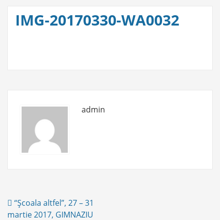
IMG-20170330-WA0032
admin
Post
“Şcoala altfel”, 27 – 31
navigation
martie 2017, GIMNAZIU