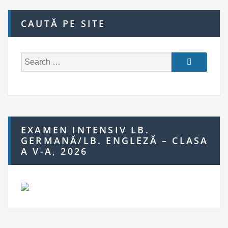
CAUTĂ PE SITE
S
e
a
r
c
h
EXAMEN INTENSIV LB.
f
GERMANĂ/LB. ENGLEZĂ – CLASA
o
A V-A, 2026
r: