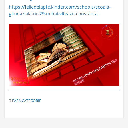
https://feliedelapte.kinder.com/schools/scoala-
gimnaziala-nr-29-mihai-viteazu-constanta
C
FĂRĂ CATEGORIE
A
T
E
G
O