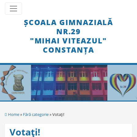
Skip
Toggle navigation
to
content
ȘCOALA GIMNAZIALĂ
NR.29
"MIHAI VITEAZUL"
CONSTANȚA
Home
»
Fără categorie
» Votaţi!
Votaţi!