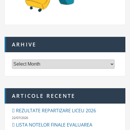
ARHIVE
A
r
h
i
v
e
ARTICOLE RECENTE
REZULTATE REPARTIZARE LICEU 2026
22/07/2026
LISTA NOTELOR FINALE EVALUAREA