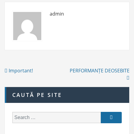
R
I
admin
E
S
Post
Important!
PERFORMANȚE DEOSEBITE
navigation
CAUTĂ PE SITE
S
e
a