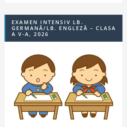
r
c
h
EXAMEN INTENSIV LB.
f
GERMANĂ/LB. ENGLEZĂ – CLASA
o
A V-A, 2026
r: