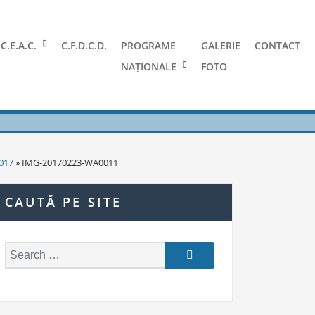
C.E.A.C.
C.F.D.C.D.
PROGRAME
GALERIE
CONTACT
NAȚIONALE
FOTO
2017
» IMG-20170223-WA0011
CAUTĂ PE SITE
S
e
a
r