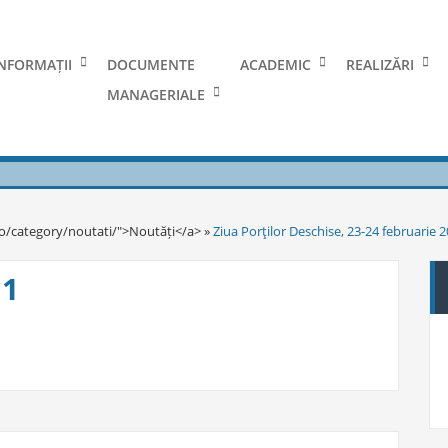
NFORMAȚII
DOCUMENTE
ACADEMIC
REALIZĂRI
MANAGERIALE
ro/category/noutati/">Noutăți</a> »
Ziua Porţilor Deschise, 23-24 februarie 
11