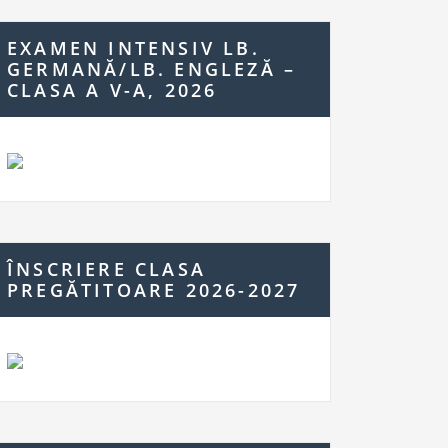
c
h
EXAMEN INTENSIV LB.
f
GERMANĂ/LB. ENGLEZĂ –
o
CLASA A V-A, 2026
r:
ÎNSCRIERE CLASA
PREGĂTITOARE 2026-2027