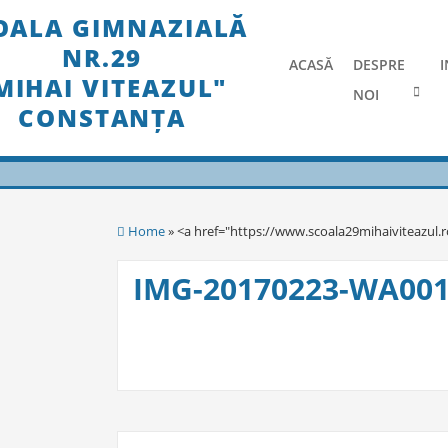
Skip
OALA GIMNAZIALĂ
to
NR.29
content
ACASĂ
DESPRE
I
MIHAI VITEAZUL"
NOI
CONSTANȚA
Home
» <a href="https://www.scoala29mihaiviteazul.
IMG-20170223-WA00