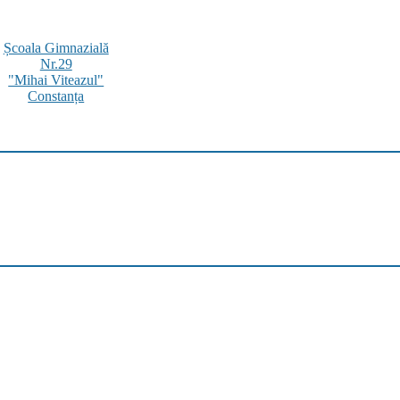
Școala Gimnazială
Nr.29
"Mihai Viteazul"
Constanța