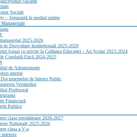
ări/Posturi vacante
ități
rame Sociale
ty – Siguranță în mediul online
 Manageriale
lație
F.
 managerial 2025-2026
l de Dezvoltare Instituțională 2025-2029
tul Anual cu privire la Calitatea Educaţiei – An Școlar 2023-2024
de Conduită Etică 2024-2025
M
liul de Administrație
duri interne
 Documentelor de Interes Public
parența Veniturilor
liul Profesoral
nigrama
ție Financiară
iții Publice
iere clasa pregătitoare 2026-2027
ene Naționale 2025-2026
iere clasa a V-a
 intensiv