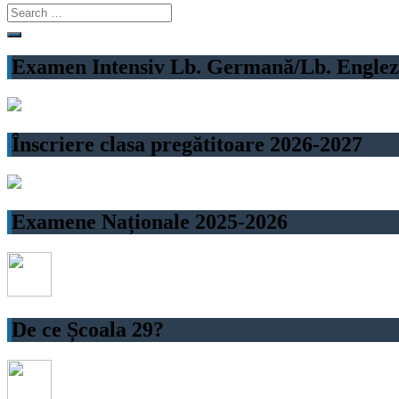
Search
for:
Examen Intensiv Lb. Germană/Lb. Engleză
Înscriere clasa pregătitoare 2026-2027
Examene Naționale 2025-2026
De ce Școala 29?