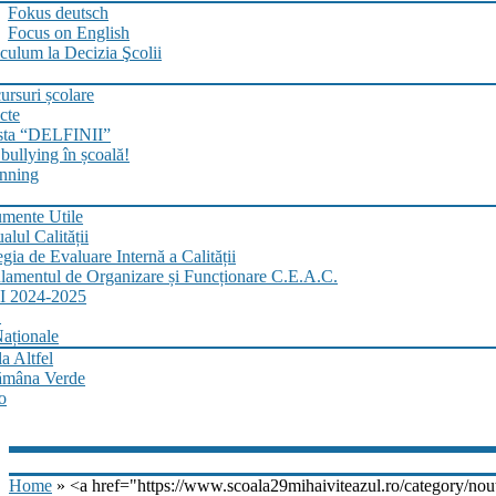
Fokus deutsch
Focus on English
culum la Decizia Şcolii
rsuri școlare
cte
sta “DELFINII”
bullying în școală!
nning
mente Utile
lul Calității
egia de Evaluare Internă a Calității
lamentul de Organizare și Funcționare C.E.A.C.
 2024-2025
.
aționale
a Altfel
ămâna Verde
o
Home
» <a href="https://www.scoala29mihaiviteazul.ro/category/nou