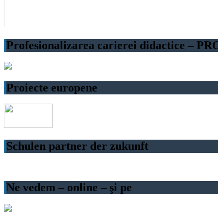
Profesionalizarea carierei didactice – P
Proiecte europene
Schulen partner der zukunft
Ne vedem – online – şi pe