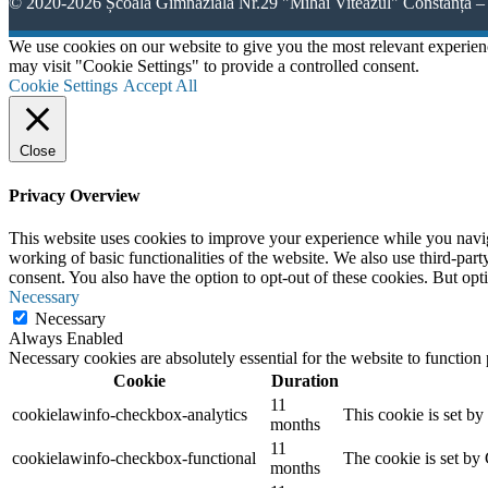
© 2020-2026 Școala Gimnazială Nr.29 "Mihai Viteazul" Constanța – 
We use cookies on our website to give you the most relevant experien
may visit "Cookie Settings" to provide a controlled consent.
Cookie Settings
Accept All
Close
Privacy Overview
This website uses cookies to improve your experience while you navigat
working of basic functionalities of the website. We also use third-pa
consent. You also have the option to opt-out of these cookies. But op
Necessary
Necessary
Always Enabled
Necessary cookies are absolutely essential for the website to function
Cookie
Duration
11
cookielawinfo-checkbox-analytics
This cookie is set b
months
11
cookielawinfo-checkbox-functional
The cookie is set by
months