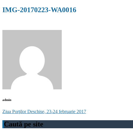
IMG-20170223-WA0016
admin
Post
Ziua Porţilor Deschise, 23-24 februarie 2017
navigation
Caută pe site