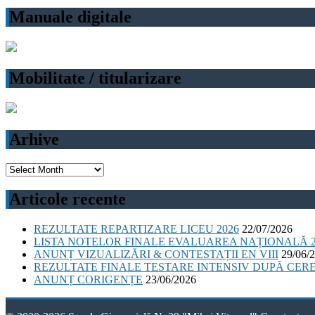
Manuale digitale
Mobilitate / titularizare
Arhive
Arhive
Articole recente
REZULTATE REPARTIZARE LICEU 2026
22/07/2026
LISTA NOTELOR FINALE EVALUAREA NAȚIONALĂ 2
ANUNȚ VIZUALIZĂRI & CONTESTAȚII EN VIII
29/06/
REZULTATE FINALE TESTARE INTENSIV DUPĂ CER
ANUNȚ CORIGENȚE
23/06/2026