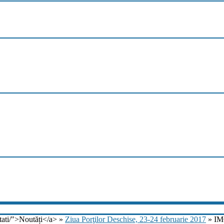
tati/">Noutăți</a> »
Ziua Porţilor Deschise, 23-24 februarie 2017
» IM