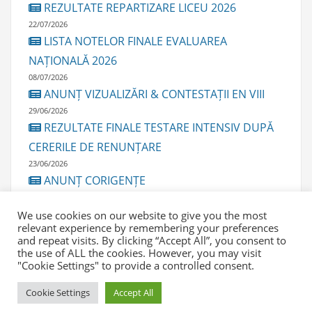
REZULTATE REPARTIZARE LICEU 2026
22/07/2026
LISTA NOTELOR FINALE EVALUAREA
NAȚIONALĂ 2026
08/07/2026
ANUNȚ VIZUALIZĂRI & CONTESTAȚII EN VIII
29/06/2026
REZULTATE FINALE TESTARE INTENSIV DUPĂ
CERERILE DE RENUNȚARE
23/06/2026
ANUNȚ CORIGENȚE
23/06/2026
We use cookies on our website to give you the most
relevant experience by remembering your preferences
and repeat visits. By clicking “Accept All”, you consent to
the use of ALL the cookies. However, you may visit
"Cookie Settings" to provide a controlled consent.
© 2020-2026 Școala Gimnazială Nr.29 "Mihai Viteazul"
Cookie Settings
Accept All
Constanța – Copyright All Rights Reserved