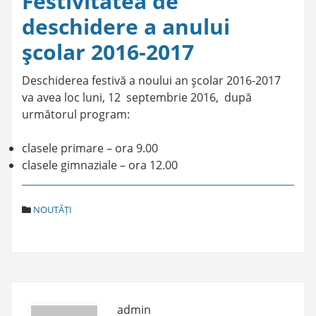
Festivitatea de
deschidere a anului
şcolar 2016-2017
Deschiderea festivă a noului an şcolar 2016-2017
va avea loc luni, 12 septembrie 2016, după
următorul program:
clasele primare – ora 9.00
clasele gimnaziale – ora 12.00
C
NOUTĂȚI
A
T
E
G
O
R
I
admin