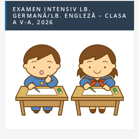
h
EXAMEN INTENSIV LB.
f
GERMANĂ/LB. ENGLEZĂ – CLASA
o
A V-A, 2026
r: