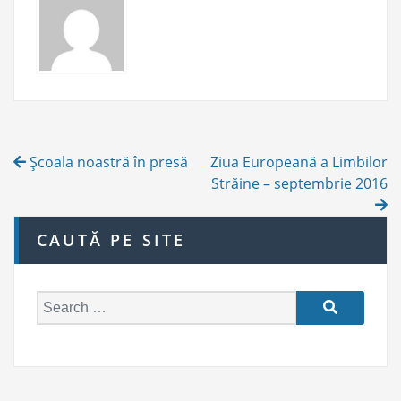
E
S
Post
Şcoala noastră în presă
Ziua Europeană a Limbilor
navigation
Străine – septembrie 2016
CAUTĂ PE SITE
S
e
a
r
c