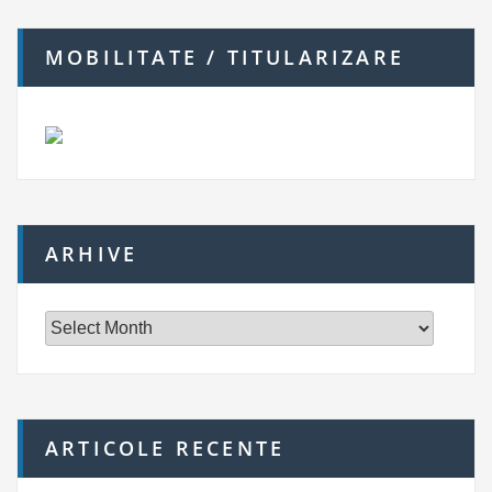
MOBILITATE / TITULARIZARE
ARHIVE
A
r
h
i
v
e
ARTICOLE RECENTE