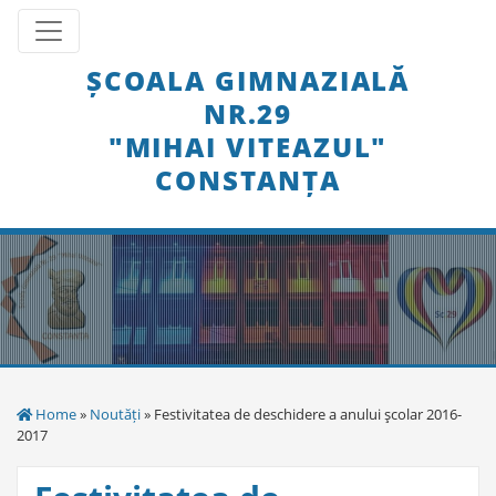
Skip
Toggle navigation
to
content
ȘCOALA GIMNAZIALĂ
NR.29
"MIHAI VITEAZUL"
CONSTANȚA
Home
»
Noutăți
» Festivitatea de deschidere a anului şcolar 2016-
2017