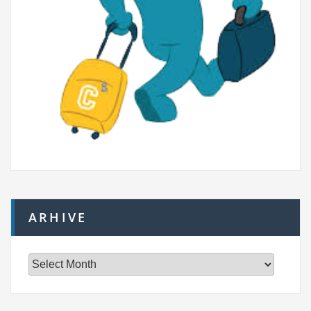
ARHIVE
A
r
h
i
v