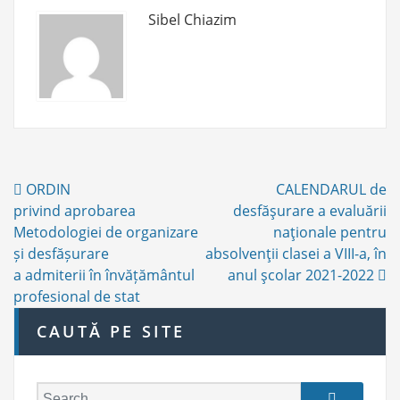
I
Sibel Chiazim
E
S
Post
ORDIN
CALENDARUL de
navigation
privind aprobarea
desfăşurare a evaluării
Metodologiei de organizare
naţionale pentru
și desfășurare
absolvenţii clasei a VIII-a, în
a admiterii în învățământul
anul şcolar 2021-2022
profesional de stat
CAUTĂ PE SITE
S