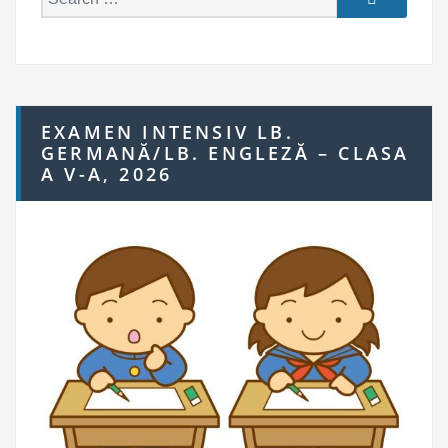
e
a
r
c
h
EXAMEN INTENSIV LB.
f
GERMANĂ/LB. ENGLEZĂ – CLASA
o
A V-A, 2026
r: