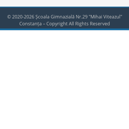
© 2020-2026 Școala Gimnazială Nr.29 "Mihai Viteazul"
Constanța – Copyright All Rights Reserved