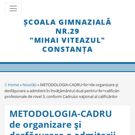
Skip
Toggle navigation
to
content
ȘCOALA GIMNAZIALĂ
NR.29
"MIHAI VITEAZUL"
CONSTANȚA
Home
»
Noutăți
» METODOLOGIA-CADRU<br>de organizare şi
desfăşurare a admiterii în învăţământul dual pentru<br>calificări
profesionale de nivel 3, conform Cadrului naţional al calificărilor
METODOLOGIA-CADRU
de organizare şi