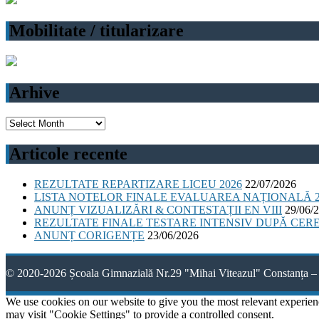
Mobilitate / titularizare
Arhive
Arhive
Articole recente
REZULTATE REPARTIZARE LICEU 2026
22/07/2026
LISTA NOTELOR FINALE EVALUAREA NAȚIONALĂ 2
ANUNȚ VIZUALIZĂRI & CONTESTAȚII EN VIII
29/06/
REZULTATE FINALE TESTARE INTENSIV DUPĂ CER
ANUNȚ CORIGENȚE
23/06/2026
© 2020-2026 Școala Gimnazială Nr.29 "Mihai Viteazul" Constanța – 
We use cookies on our website to give you the most relevant experien
may visit "Cookie Settings" to provide a controlled consent.