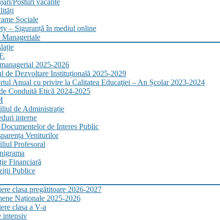
ări/Posturi vacante
ități
rame Sociale
ty – Siguranță în mediul online
 Manageriale
lație
F.
 managerial 2025-2026
l de Dezvoltare Instituțională 2025-2029
tul Anual cu privire la Calitatea Educaţiei – An Școlar 2023-2024
de Conduită Etică 2024-2025
M
liul de Administrație
duri interne
 Documentelor de Interes Public
parența Veniturilor
liul Profesoral
nigrama
ție Financiară
iții Publice
iere clasa pregătitoare 2026-2027
ene Naționale 2025-2026
iere clasa a V-a
 intensiv