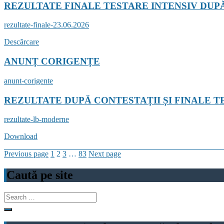
REZULTATE FINALE TESTARE INTENSIV DUP
rezultate-finale-23.06.2026
Descărcare
ANUNȚ CORIGENȚE
anunt-corigente
REZULTATE DUPĂ CONTESTAȚII ȘI FINALE T
rezultate-lb-moderne
Download
Posts
Page
Page
Page
Page
Previous page
1
2
3
…
83
Next page
pagination
Caută pe site
Search
for: