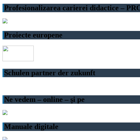
Profesionalizarea carierei didactice – P
Proiecte europene
Schulen partner der zukunft
Ne vedem – online – şi pe
Manuale digitale