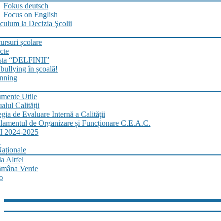
Fokus deutsch
Focus on English
culum la Decizia Şcolii
rsuri școlare
cte
sta “DELFINII”
bullying în școală!
nning
mente Utile
lul Calității
egia de Evaluare Internă a Calității
lamentul de Organizare și Funcționare C.E.A.C.
 2024-2025
.
aționale
a Altfel
ămâna Verde
o