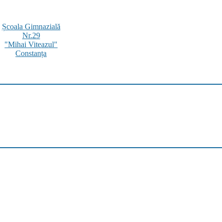
Școala Gimnazială
Nr.29
"Mihai Viteazul"
Constanța