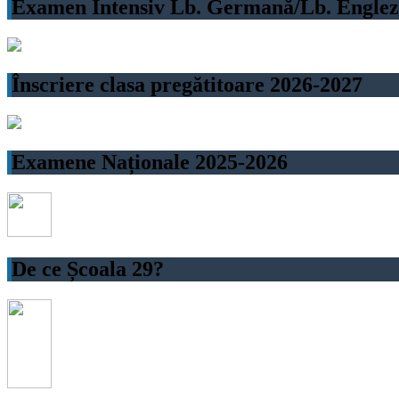
Examen Intensiv Lb. Germană/Lb. Engleză
Înscriere clasa pregătitoare 2026-2027
Examene Naționale 2025-2026
De ce Școala 29?