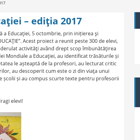
017
ţiei – ediţia 2017
a Educaţiei, 5 octombrie, prin inițierea şi
UCAŢIE”. Acest proiect a reunit peste 300 de elevi,
 derulat activităţi având drept scop îmbunătăţirea
lei Mondiale a Educaţiei, au identificat trăsăturile și
tea le așteaptă de la profesori, au lecturat critic
ilor, au descoperit cum este o zi din viaţa unui
le școlii și au compus scurte texte pentru profesorii
ragi elevi!