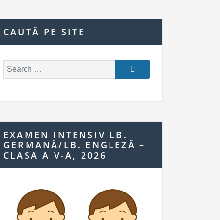
CAUTĂ PE SITE
S
e
a
r
c
h
EXAMEN INTENSIV LB.
f
GERMANĂ/LB. ENGLEZĂ –
o
CLASA A V-A, 2026
r: