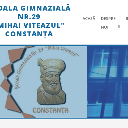
Skip
OALA GIMNAZIALĂ
to
NR.29
content
ACASĂ
DESPRE
I
MIHAI VITEAZUL"
NOI
CONSTANȚA